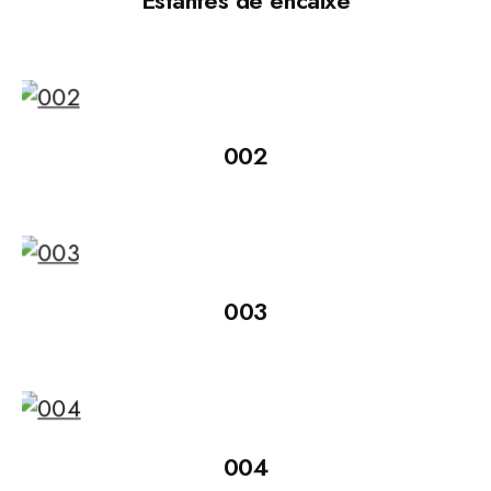
Estantes de encaixe
002
003
004