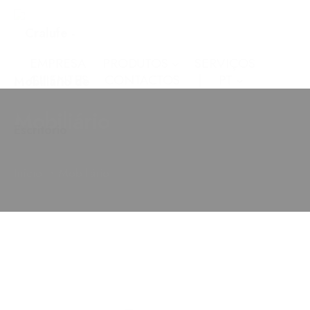
EMPRESA
PRODUTOS
SERVIÇOS
CLIENTES
CONTACTOS
PT
Mobiliário
•
Início
Mobiliário