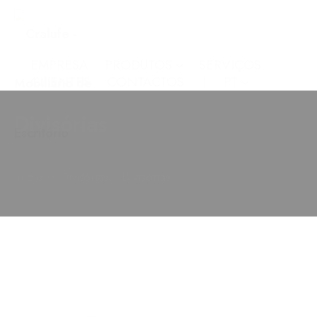
EMPRESA
PRODUTOS
SERVIÇOS
CLIENTES
CONTACTOS
PT
Divisórias
•
•
Início
Divisórias
Divisórias