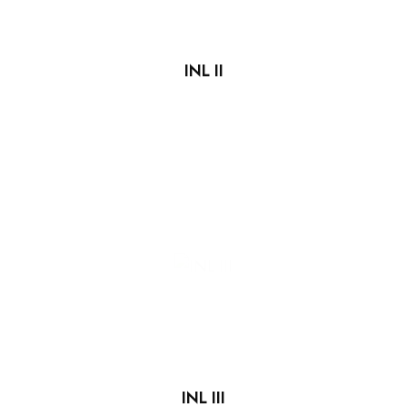
INL II
INL III