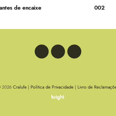
antes de encaixe
002
LinkedIn
Facebook
Instagram
 2026
Cralufe
|
Política de Privacidade
|
Livro de Reclamaçõ