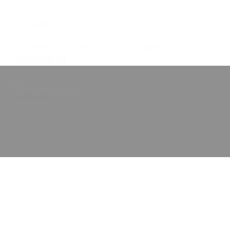
EMPRESA
PRODUTOS
SERVIÇOS
CLIENTES
CONTACTOS
PT
Divisórias
•
•
Início
Divisórias
Divisórias