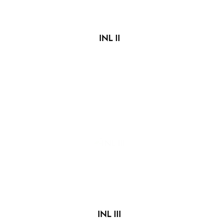
INL II
INL III