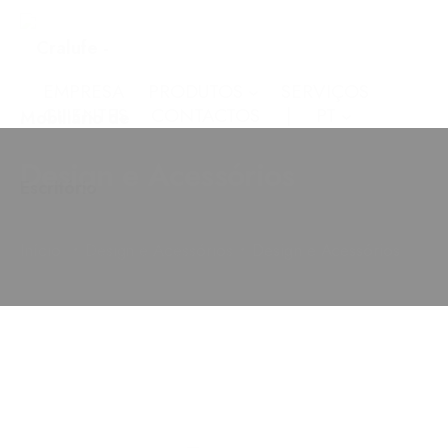
EMPRESA
PRODUTOS
SERVIÇOS
CLIENTES
CONTACTOS
PT
Design e Acessórios
•
•
Início
Design e Acessórios
Design e Acessórios